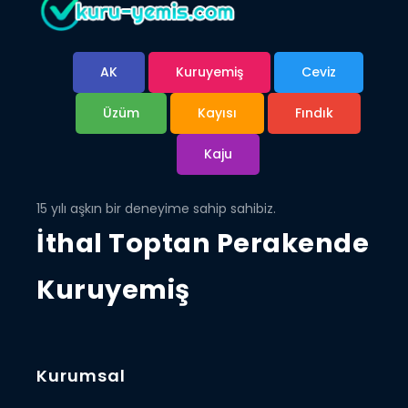
AK
Kuruyemiş
Ceviz
Üzüm
Kayısı
Fındık
Kaju
15 yılı aşkın bir deneyime sahip sahibiz.
İthal Toptan Perakende
Kuruyemiş
Kurumsal